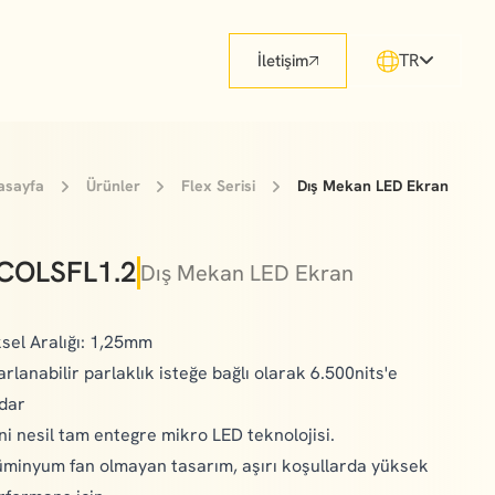
TR
İletişim
asayfa
Ürünler
Flex Serisi
Dış Mekan LED Ekran
COLSFL1.2
Dış Mekan LED Ekran
ksel Aralığı: 1,25mm
arlanabilir parlaklık isteğe bağlı olarak 6.500nits'e
dar
ni nesil tam entegre mikro LED teknolojisi.
üminyum fan olmayan tasarım, aşırı koşullarda yüksek