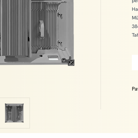
pe
Ha
Mü
38
Ta
Pa