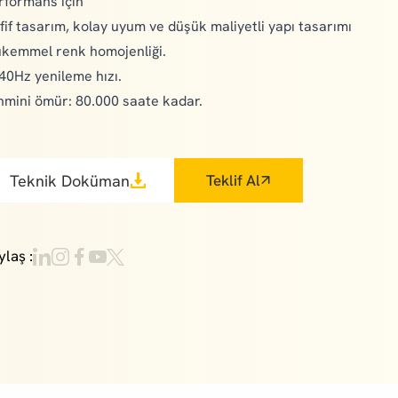
rformans için
fif tasarım, kolay uyum ve düşük maliyetli yapı tasarımı
kemmel renk homojenliği.
40Hz yenileme hızı.
hmini ömür: 80.000 saate kadar.
Teknik Doküman
Teklif Al
ylaş :