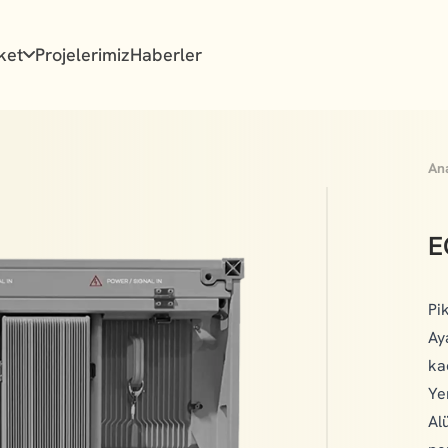
ket
Projelerimiz
Haberler
An
E
Pi
Ay
ka
Ye
Al