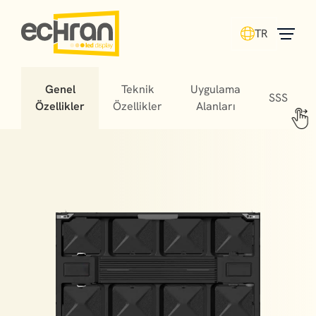
TR
Genel
Teknik
Uygulama
SSS
Özellikler
Özellikler
Alanları
Stadium LED screens offer fans unforgettable
experiences, helping matches turn into cherished