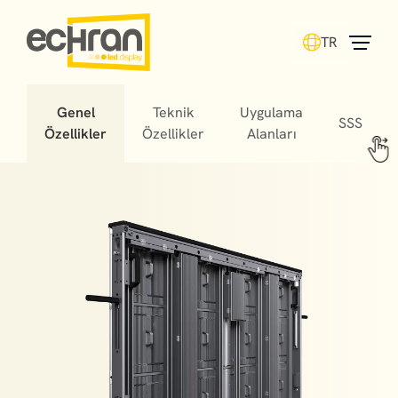
TR
Genel
Teknik
Uygulama
SSS
Özellikler
Özellikler
Alanları
Stadium LED screens offer fans unforgettable
experiences, helping matches turn into cherished