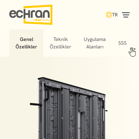
TR
Genel
Teknik
Uygulama
SSS
Özellikler
Özellikler
Alanları
Stadium LED screens offer fans unforgettable
experiences, helping matches turn into cherished