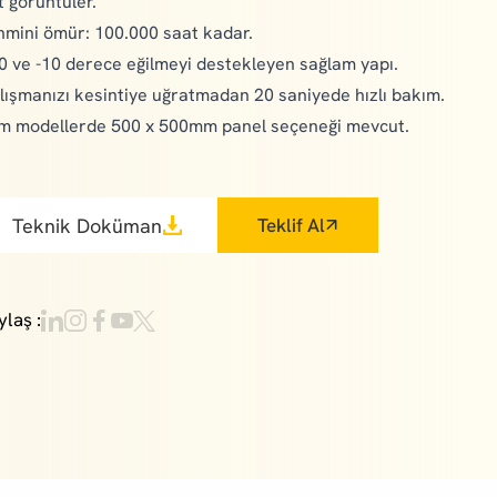
t görüntüler.
hmini ömür: 100.000 saat kadar.
0 ve -10 derece eğilmeyi destekleyen sağlam yapı.
lışmanızı kesintiye uğratmadan 20 saniyede hızlı bakım.
m modellerde 500 x 500mm panel seçeneği mevcut.
Teknik Doküman
Teklif Al
ylaş :