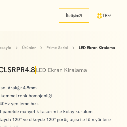
TR
İletişim
asayfa
Ürünler
Prime Serisi
LED Ekran Kiralama
CLSRPR4.8
LED Ekran Kiralama
ksel Aralığı: 4,8mm
kemmel renk homojenliği.
40Hz yenileme hızı.
t panelde manyetik tasarım ile kolay kurulum.
tayda 120° ve dikeyde 120° görüş açısı ile tüm yönlere