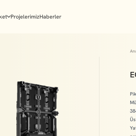
ket
Projelerimiz
Haberler
An
E
Pi
Mü
38
Üs
Ya