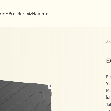
ket
Projelerimiz
Haberler
An
E
Pi
Ye
Mo
İs
Ta