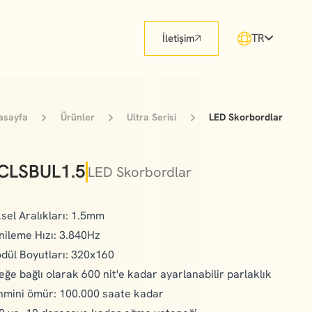
TR
İletişim
asayfa
Ürünler
Ultra Serisi
LED Skorbordlar
CLSBUL1.5
LED Skorbordlar
ksel Aralıkları: 1.5mm
nileme Hızı: 3.840Hz
dül Boyutları: 320x160
teğe bağlı olarak 600 nit'e kadar ayarlanabilir parlaklık
hmini ömür: 100.000 saate kadar