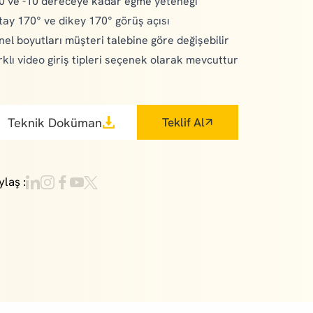
0 ve -10 dereceye kadar eğme yeteneği
tay 170° ve dikey 170° görüş açısı
nel boyutları müşteri talebine göre değişebilir
rklı video giriş tipleri seçenek olarak mevcuttur
Teknik Doküman
Teklif Al
ylaş :