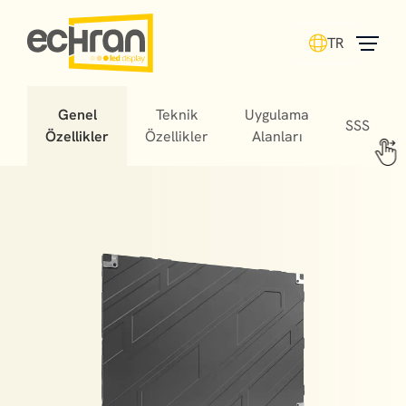
TR
Genel
Teknik
Uygulama
SSS
Özellikler
Özellikler
Alanları
Sports areas continue to create exciting atmospheres
with the most dazzling and bold visual technology